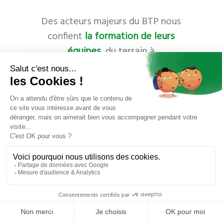
Des acteurs majeurs du BTP nous
confient
la formation de leurs
équipes
, du terrain à
l’encadrement.
Ils recherchent une approche
concrète, ancrée dans la
r
éalité
des chantiers
.
Chez BVMH, chaque formation est
pensée pour répondre à des
besoins précis, avec efficacité et
pragmatisme.